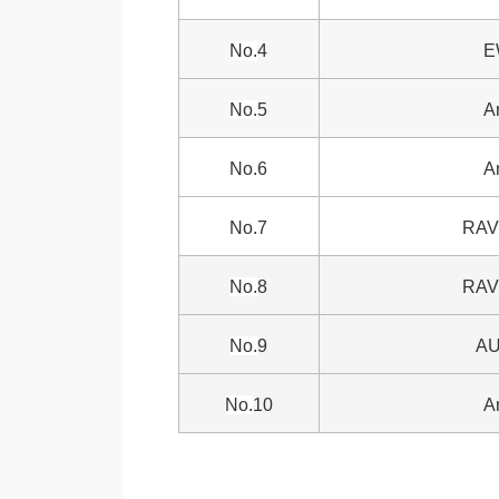
No.
4
E
No.
5
A
No.
6
A
No.
7
RAV
No.
8
RAV
No.
9
A
No.
10
A