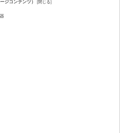
ージコンテンツ）
[
閉じる
]
電器