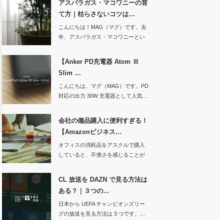
アスパラガス・マコワニーの育
て方｜枯らさないコツは…
こんにちは！MAG（マグ）です。去
年、アスパラガス・マコワニーとい
う観葉…
【Anker PD充電器 Atom Ⅲ
Slim …
こんにちは、マグ（MAG）です。PD
対応の出力 30W 充電器として人気…
会社の備品購入に便利すぎる！
【Amazonビジネス…
オフィスの消耗品をアスクルで購入
していると、不便さを感じることが
増えてきたので、…
CL 放送を DAZN で見る方法は
ある？｜３つの…
日本から UEFA チャンピオンズリー
グの放送を見る方法は 3 つです。…