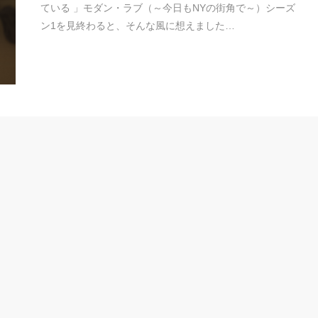
ている 」モダン・ラブ（～今日もNYの街角で～）シーズ
ン1を見終わると、そんな風に想えました…