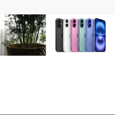
iPhone
ス・マコワニーの育て方｜枯
iPhone16 を急速充電する方法｜オスス
ツは光と水！
メ充電器はこれ！