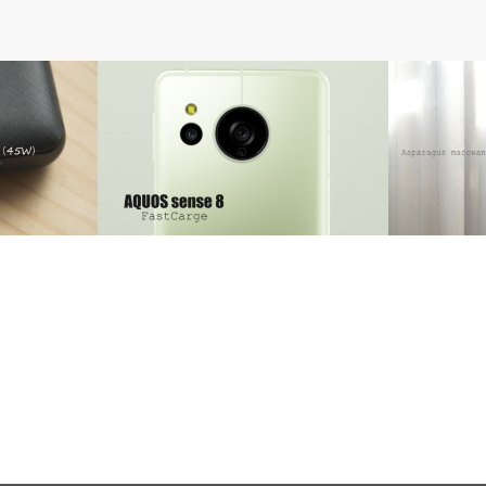
AQUOS
ライフ
 Slim レビュ
AQUOS sense8 急速充電する方法｜使
アスパラガ
…
える充電器はこれ！
らさないコ