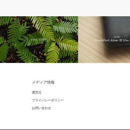
ライフ
ガジェット
メディア情報
【エバーフレッシュ】種から育てる方
【Anker PD充電器 Atom Ⅲ
運営元
法！挿し木より難しいけど可愛い
ー】持ち運びに便利なコン
プライバシーポリシー
お問い合わせ