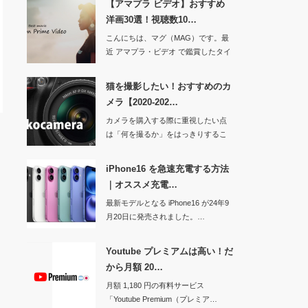
【アマプラ ビデオ】おすすめ
洋画30選！視聴数10…
こんにちは、マグ（MAG）です。最
近 アマプラ・ビデオ で鑑賞したタイ
ト…
猫を撮影したい！おすすめのカ
メラ【2020-202…
カメラを購入する際に重視したい点
は「何を撮るか」をはっきりするこ
と。被写…
iPhone16 を急速充電する方法
｜オススメ充電…
最新モデルとなる iPhone16 が24年9
月20日に発売されました。…
Youtube プレミアムは高い！だ
から月額 20…
月額 1,180 円の有料サービス
「Youtube Premium（プレミア…