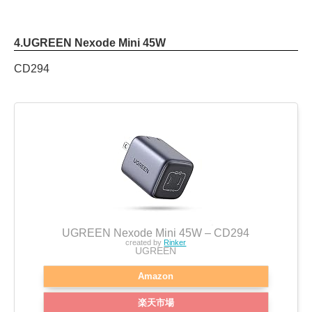
4.
UGREEN Nexode Mini 45W
CD294
UGREEN Nexode Mini 45W – CD294
created by
Rinker
UGREEN
Amazon
楽天市場