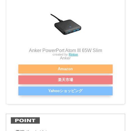
Anker PowerPort Atom III 65W Slim
created by
Rinker
Anker
Amazon
楽天市場
Yahooショッピング