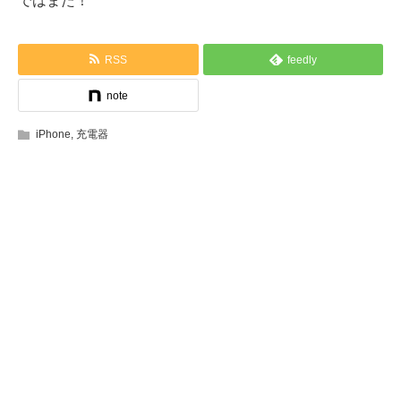
ではまた！
RSS
feedly
note
iPhone
,
充電器