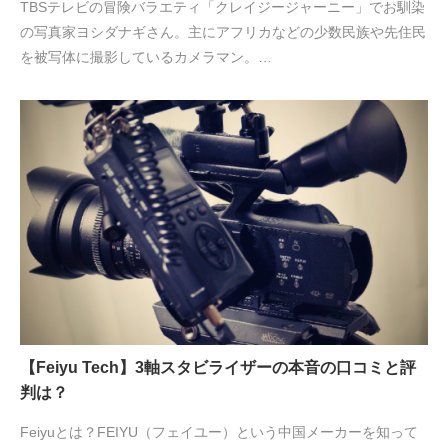
TBSテレビの冒険バラエティ「クレイジージャーニー」でお馴染
の写真家ヨシダナギさん。主にアフリカなどの少数民族や先住民
を被写体に撮影しているカメラマン。…
【Feiyu Tech】3軸スタビライザーの本音の口コミと評
判は？
Feiyuとは？FEIYU（フェイユー）という中国メーカーを知って