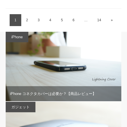
1
2
3
4
5
6
…
14
»
iPhone
iPhone コネクタカバーは必要か？【商品レビュー】
ガジェット