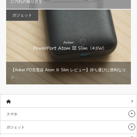
に汚れの取り方を…
ガジェット
【Anker PD充電器 Atom Ⅲ Slim レビュー】持ち運びに便利なコ
ン…
スマホ
ガジェット