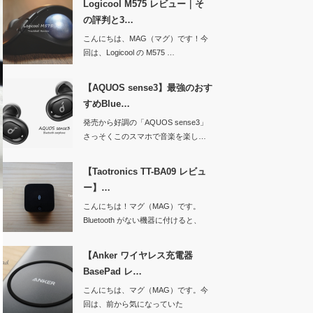
Logicool M575 レビュー｜そ
の評判と3…
こんにちは、MAG（マグ）です！今
回は、Logicool の M575 …
【AQUOS sense3】最強のおす
すめBlue…
発売から好調の「AQUOS sense3」
さっそくこのスマホで音楽を楽し…
【Taotronics TT-BA09 レビュ
ー】…
こんにちは！マグ（MAG）です。
Bluetooth がない機器に付けると、
ワ…
【Anker ワイヤレス充電器
BasePad レ…
こんにちは、マグ（MAG）です。今
回は、前から気になっていた