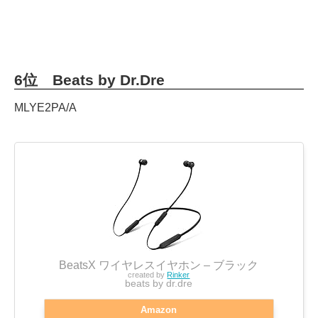
6位 Beats by Dr.Dre
MLYE2PA/A
BeatsX ワイヤレスイヤホン – ブラック
created by
Rinker
beats by dr.dre
Amazon