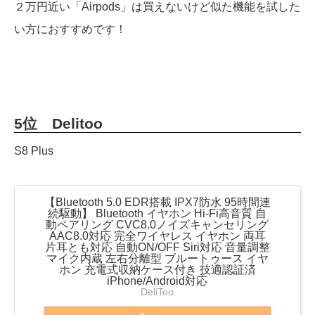
２万円近い「Airpods」は買えないけど似た機能を試した
い方におすすめです！
5位 Delitoo
S8 Plus
【Bluetooth 5.0 EDR搭載 IPX7防水 95時間連
続駆動】 Bluetooth イヤホン Hi-Fi高音質 自
動ペアリング CVC8.0ノイズキャンセリング
AAC8.0対応 完全ワイヤレス イヤホン 両耳
片耳とも対応 自動ON/OFF Siri対応 音量調整
マイク内蔵 左右分離型 ブルートゥース イヤ
ホン 充電式収納ケース付き 技適認証済
iPhone/Android対応
DeliToo