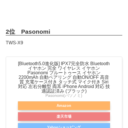
2位 Pasonomi
TWS-X9
[Bluetooth5.0進化版] IPX7完全防水 Bluetooth
イヤホン 完全 ワイヤレス イヤホン
Pasonomi ブルートゥース イヤホン
2200mAh 自動ペアリング 自動ON/OFF 高音
質 充電ケース付き タッチ式 マイク付き Siri
対応 左右分離型 両耳 iPhone Android 対応 技
適認証済み (ブラック)
Pasonomi(パソノミ)
Amazon
楽天市場
Yahooショッピング