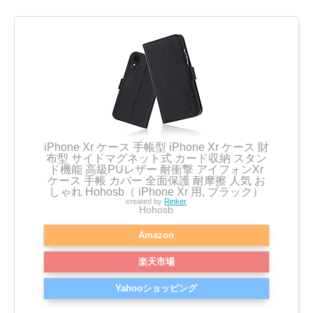
iPhone Xr ケース 手帳型 iPhone Xr ケース 財
布型 サイドマグネット式 カード収納 スタン
ド機能 高級PUレザー 耐衝撃 アイフォンXr
ケース 手帳 カバー 全面保護 耐摩擦 人気 お
しゃれ Hohosb（ iPhone Xr 用, ブラック）
created by
Rinker
Hohosb
Amazon
楽天市場
Yahooショッピング