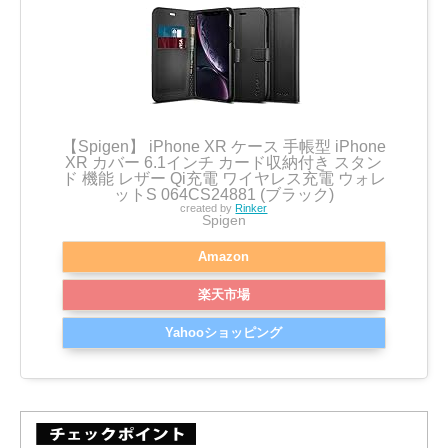
【Spigen】 iPhone XR ケース 手帳型 iPhone
XR カバー 6.1インチ カード収納付き スタン
ド 機能 レザー Qi充電 ワイヤレス充電 ウォレ
ットS 064CS24881 (ブラック)
created by
Rinker
Spigen
Amazon
楽天市場
Yahooショッピング