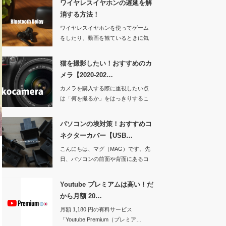
ワイヤレスイヤホンの遅延を解
消する方法！
ワイヤレスイヤホンを使ってゲーム
をしたり、動画を観ているときに気
になる「音の遅れ…
猫を撮影したい！おすすめのカ
メラ【2020-202…
カメラを購入する際に重視したい点
は「何を撮るか」をはっきりするこ
と。被写…
パソコンの埃対策！おすすめコ
ネクターカバー【USB…
こんにちは、マグ（MAG）です。先
日、パソコンの前面や背面にあるコ
ネクタ…
Youtube プレミアムは高い！だ
から月額 20…
月額 1,180 円の有料サービス
「Youtube Premium（プレミア…