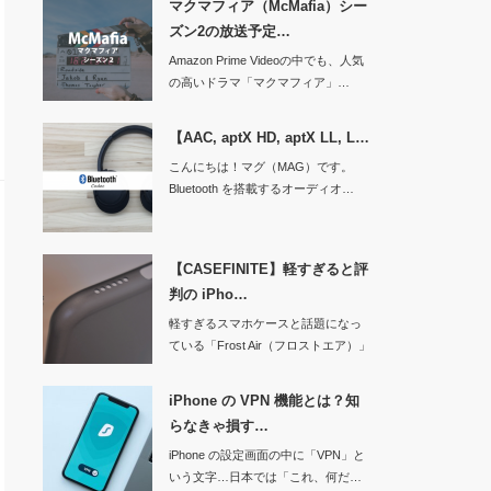
マクマフィア（McMafia）シー
ズン2の放送予定…
Amazon Prime Videoの中でも、人気
の高いドラマ「マクマフィア」…
【AAC, aptX HD, aptX LL, L…
こんにちは！マグ（MAG）です。
Bluetooth を搭載するオーディオ…
【CASEFINITE】軽すぎると評
判の iPho…
軽すぎるスマホケースと話題になっ
ている「Frost Air（フロストエア）」
…
iPhone の VPN 機能とは？知
らなきゃ損す…
iPhone の設定画面の中に「VPN」と
いう文字…日本では「これ、何だ…