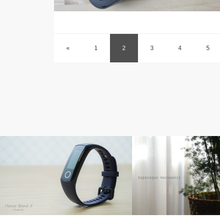
«
1
2
3
4
5
HUAWEI
ライフ