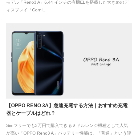
モデル「Reno3 A」6.44 インチの有機ELを搭載した大きめのデ
ィスプレイ「Corni…
【OPPO RENO 3A】急速充電する方法｜おすすめ充電
器とケーブルはどれ？
Simフリーでも3万円で購入できるミドルレンジ機種として人気
が高い「OPPO Reno3 A」バッテリー性能は、「普通」という評