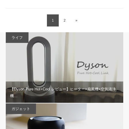
1
2
»
ライフ
【Dyson Pure Hot+Cool レビュー】ヒーター×扇風機×空気清浄
機…
ガジェット