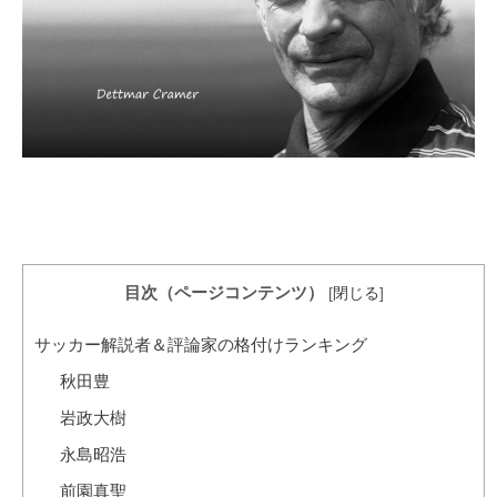
目次（ページコンテンツ）
[
閉じる
]
サッカー解説者＆評論家の格付けランキング
秋田豊
岩政大樹
永島昭浩
前園真聖