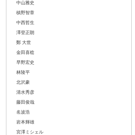
中山雅史
槙野智章
中西哲生
澤登正朗
鄭 大世
金田喜稔
早野宏史
林陵平
北沢豪
清水秀彦
藤田俊哉
名波浩
岩本輝雄
宮澤ミシェル