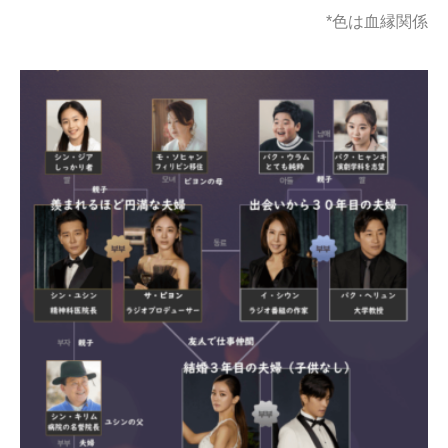
*色は血縁関係