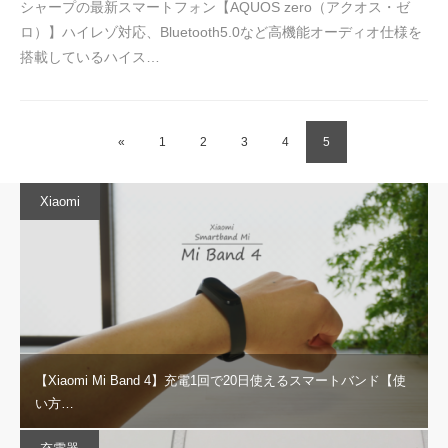
シャープの最新スマートフォン【AQUOS zero（アクオス・ゼ
ロ）】ハイレゾ対応、Bluetooth5.0など高機能オーディオ仕様を
搭載しているハイス…
«
1
2
3
4
5
Xiaomi
【Xiaomi Mi Band 4】充電1回で20日使えるスマートバンド【使
い方…