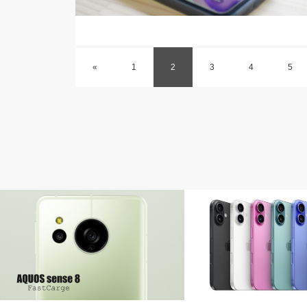
«
1
2
3
4
5
AQUOS
iPhone