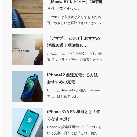
【Mpow H7 レビュー】15時間
再生｜ワイヤレ…
イヤホンは直接音が入りすぎるため
耳にやさしいと再評価されてきてい
るヘッド…
【アマプラ ビデオ】おすすめ
洋画30選！視聴数10…
こんにちは、マグ（MAG）です。最
近 アマプラ・ビデオ で鑑賞したタイ
ト…
iPhone12 急速充電する方法｜
おすすめの充電…
いよいよ iPhone12 が発売！iPhone
では、はじめて 5G …
iPhone の VPN 機能とは？知
らなきゃ損す…
iPhone の設定画面の中に「VPN」と
いう文字…日本では「これ、何だ…