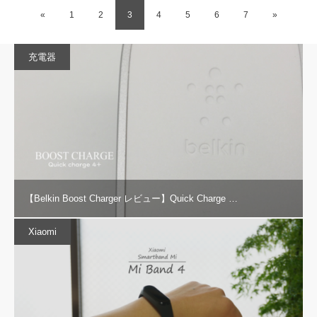
«
1
2
3
4
5
6
7
»
充電器
【Belkin Boost Charger レビュー】Quick Charge …
Xiaomi