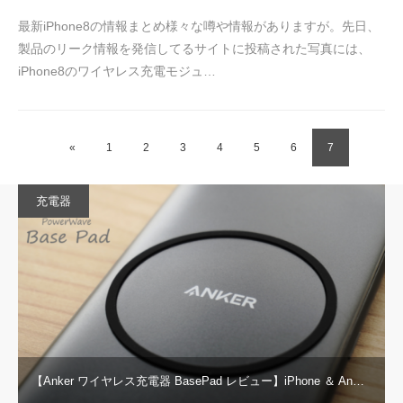
最新iPhone8の情報まとめ様々な噂や情報がありますが。先日、
製品のリーク情報を発信してるサイトに投稿された写真には、
iPhone8のワイヤレス充電モジュ…
«
1
2
3
4
5
6
7
充電器
【Anker ワイヤレス充電器 BasePad レビュー】iPhone ＆ An…