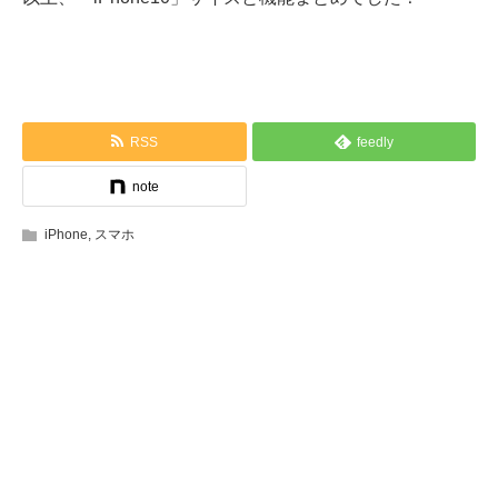
RSS
feedly
note
iPhone
,
スマホ