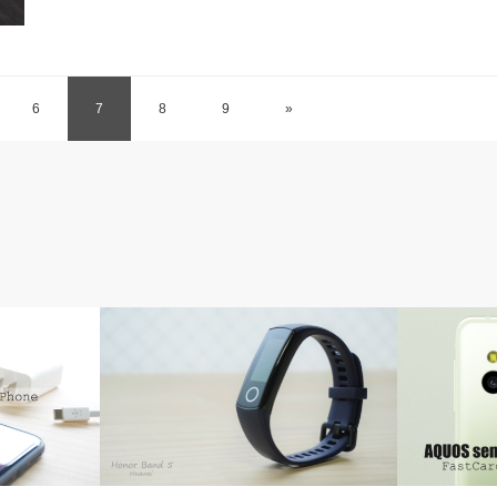
6
7
8
9
»
HUAWEI
AQUOS