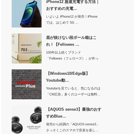
iPhone12 急速充電する方法｜
おすすめの充電…
いよいよ iPhone12 が発売！iPhone
では、はじめて 5G …
底が抜けない段ボール箱はこ
れ！【Fellowes …
100年以上続くブランド
「Fellowes（フェローズ）」が作っ
た、おしゃれで機…
【Windows10/Edge版】
Youtube動…
Youtubeを見ていると、気になるのは
「CM広告」多くのユーザーは無料…
【AQUOS sense3】最強のおす
すめBlue…
発売から好調の「AQUOS sense3」
さっそくこのスマホで音楽を楽し…