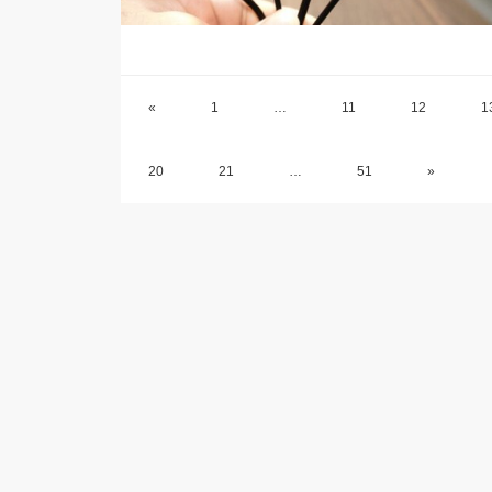
«
1
…
11
12
1
20
21
…
51
»