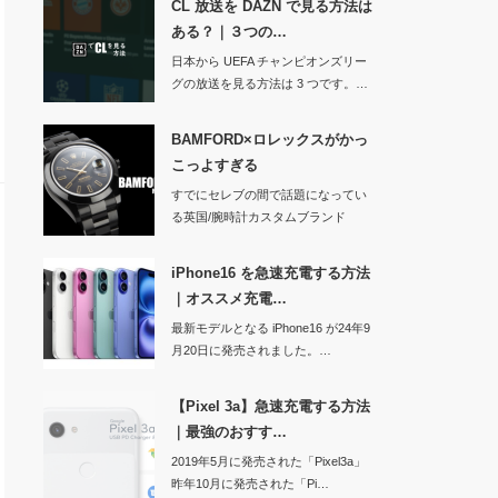
CL 放送を DAZN で見る方法は
ある？｜３つの…
日本から UEFA チャンピオンズリー
グの放送を見る方法は 3 つです。…
BAMFORD×ロレックスがかっ
こっよすぎる
すでにセレブの間で話題になってい
る英国/腕時計カスタムブランド
「BAMFORD」…
iPhone16 を急速充電する方法
｜オススメ充電…
最新モデルとなる iPhone16 が24年9
月20日に発売されました。…
【Pixel 3a】急速充電する方法
｜最強のおすす…
2019年5月に発売された「Pixel3a」
昨年10月に発売された「Pi…