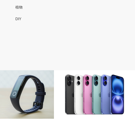
植物
DIY
iPhone